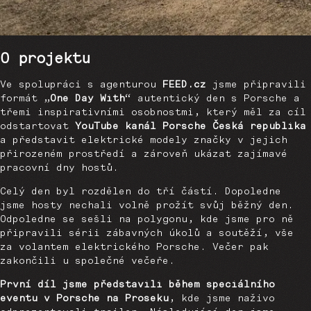
O projektu
Ve spolupráci s agenturou
FEED.cz
jsme připravili
formát „
One Day With
“ autentický den s Porsche a
třemi inspirativními osobnostmi, který měl za cíl
odstartovat
YouTube kanál Porsche Česká republika
a představit elektrické modely značky v jejich
přirozeném prostředí a zároveň ukázat zajímavé
pracovní dny hostů.
Celý den byl rozdělen do tří částí. Dopoledne
jsme hosty nechali volně prožít svůj běžný den.
Odpoledne se sešli na polygonu, kde jsme pro ně
připravili sérii zábavných úkolů a soutěží, vše
za volantem elektrického Porsche. Večer pak
zakončili u společné večeře.
První díl jsme představili během speciálního
eventu v Porsche na Proseku
, kde jsme naživo