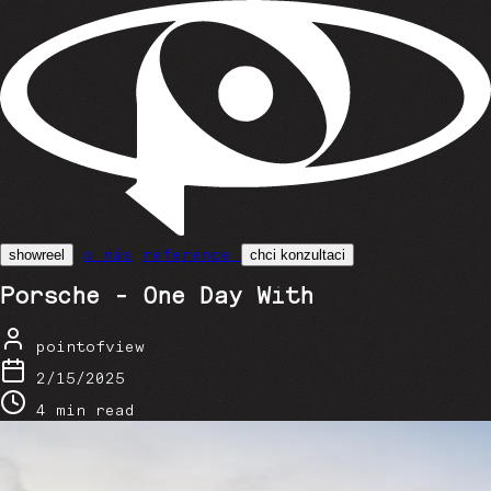
o nás
reference
showreel
chci konzultaci
Porsche - One Day With
pointofview
2/15/2025
4 min read